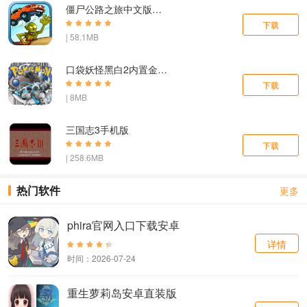
僵尸公路之旅中文版下载安装手机
下载
| 58.1MB
口袋妖怪黑白2内置金手指版
下载
| 8MB
三国志3手机版
下载
| 258.6MB
热门软件
更多
phira官网入口下载安卓
详情
时间：2026-07-24
重生萝莉岛安卓直装版