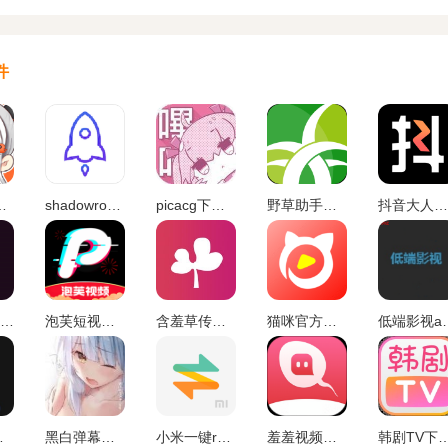
件
c2最新安装包
shadowrockect安卓版
picacg下载安装最新版
野草助手手机版
抖音大人版官方正版
豆奶app轻量版
泡芙短视频下载免费安卓
含羞草传媒app官方免费下载
猫咪官方社区官方最新版
低端影视a
新版本
黑白弹幕动漫app官方版下载
小米一键root工具手机版
羞羞视频免广告版
韩剧TV下载