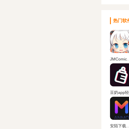
热门软
JMComi
安陌下载最