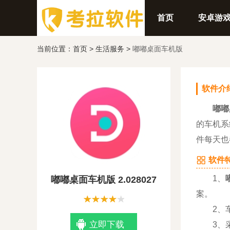
首页
安卓游
当前位置：
首页
>
生活服务
>
嘟嘟桌面车机版
软件介
嘟嘟
的车机系
件每天也
软件特
1、
嘟嘟桌面车机版 2.028027
案。
2、车
立即下载
3、采