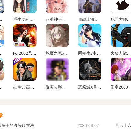
官网入口下载安卓
重生萝莉岛安卓直装版
八重神子触摸2.0免费汉化版
血战上海滩手机版单机版
犯罪大师下载官方正版最新版
正版
kof2002风云再起安卓版
魅魔之恋app安卓版
同校生2中文安卓版
火柴人战争遗产1代手机版
载正版
拳皇97高清版熊爪模式游戏
像素火影一周年版本无广告
恶魔城X月下夜想曲手机版下载
拳皇2003改版卧虎藏龙
章
语兔子的脚获取方法
2026-08-07
燕云十