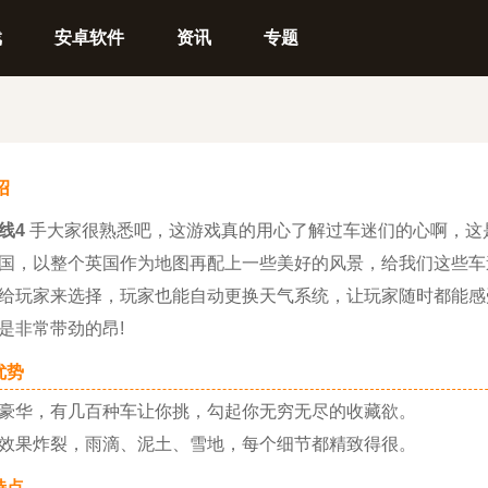
戏
安卓软件
资讯
专题
绍
线4
手大家很熟悉吧，这游戏真的用心了解过车迷们的心啊，这
国，以整个英国作为地图再配上一些美好的风景，给我们这些车
给玩家来选择，玩家也能自动更换天气系统，让玩家随时都能感
是非常带劲的昂!
势
华，有几百种车让你挑，勾起你无穷无尽的收藏欲。
果炸裂，雨滴、泥土、雪地，每个细节都精致得很。
点