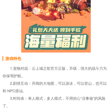
游戏特色
1.宠物对战：云上城之歌官方正版，升级，强大的战斗力为
你保驾护航。
2.剧情互动：开阔的大地图，可以游泳，可以登山，也可以
和 NPC搭讪。
3.时间表：单人模式，多人模式，不用担心“没事做”的风险
了。