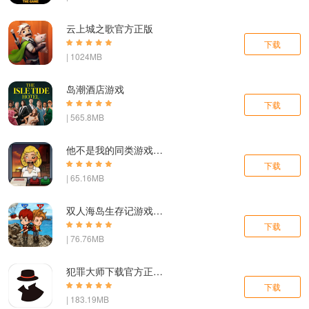
云上城之歌官方正版
下载
| 1024MB
岛潮酒店游戏
下载
| 565.8MB
他不是我的同类游戏下载手机版
下载
| 65.16MB
双人海岛生存记游戏下载
下载
| 76.76MB
犯罪大师下载官方正版最新版
下载
| 183.19MB