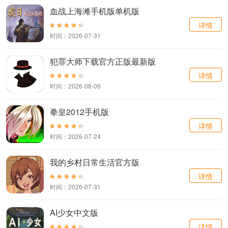
血战上海滩手机版单机版
详情
时间：2026-07-31
犯罪大师下载官方正版最新版
详情
时间：2026-08-06
拳皇2012手机版
详情
时间：2026-07-24
我的乡村日常生活官方版
详情
时间：2026-07-31
AI少女中文版
详情