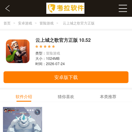
首页
安卓游戏
冒险游戏
>
>
>
云上城之歌官方正版
云上城之歌官方正版 10.52
类型：
冒险游戏
大小：1024MB
时间：2026-07-24
安卓版下载
软件介绍
猜你喜欢
本类推荐